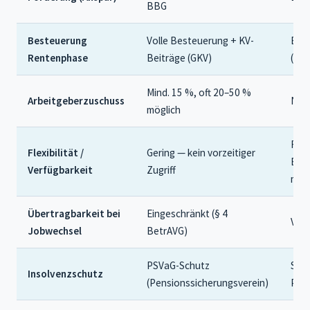
BBG
Besteuerung
Volle Besteuerung + KV-
Ertr
Rentenphase
Beiträge (GKV)
(gün
Mind. 15 %, oft 20–50 %
Arbeitgeberzuschuss
Nic
möglich
Rück
Flexibilität /
Gering — kein vorzeitiger
Beit
Verfügbarkeit
Zugriff
mögl
Übertragbarkeit bei
Eingeschränkt (§ 4
Voll
Jobwechsel
BetrAVG)
PSVaG-Schutz
Sic
Insolvenzschutz
(Pensionssicherungsverein)
Pro