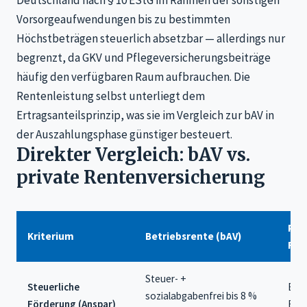
Vorsorgeaufwendungen bis zu bestimmten
Höchstbeträgen steuerlich absetzbar — allerdings nur
begrenzt, da GKV und Pflegeversicherungsbeiträge
häufig den verfügbaren Raum aufbrauchen. Die
Rentenleistung selbst unterliegt dem
Ertragsanteilsprinzip, was sie im Vergleich zur bAV in
der Auszahlungsphase günstiger besteuert.
Direkter Vergleich: bAV vs.
private Rentenversicherung
Pri
Kriterium
Betriebsrente (bAV)
Ren
Steuer- +
Steuerliche
Begr
sozialabgabenfrei bis 8 %
Förderung (Anspar)
ESt