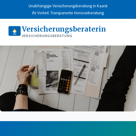
Unabhängige Versicherungsberatung in Kaarst
Ihr Vorteil: Transparente Honorarberatung
Versicherungsberaterin
VERSICHERUNGSBERATUNG